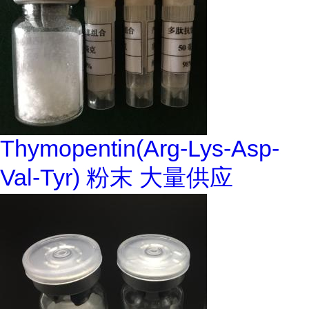
Thymopentin(Arg-Lys-Asp-
Val-Tyr) 粉末 大量供应