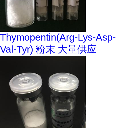
Thymopentin(Arg-Lys-Asp-
Val-Tyr) 粉末 大量供应