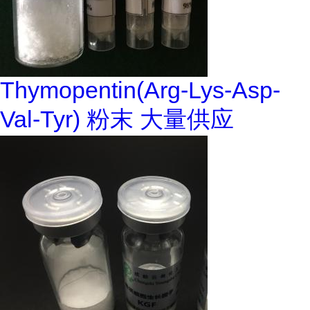
Thymopentin(Arg-Lys-Asp-
Val-Tyr) 粉末 大量供应