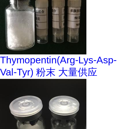
Thymopentin(Arg-Lys-Asp-
Val-Tyr) 粉末 大量供应