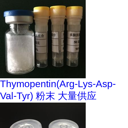
Thymopentin(Arg-Lys-Asp-
Val-Tyr) 粉末 大量供应