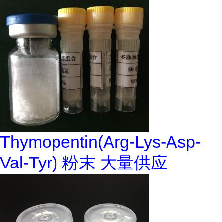
Thymopentin(Arg-Lys-Asp-
Val-Tyr) 粉末 大量供应