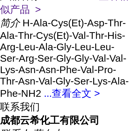
似产品 >
简介
H-Ala-Cys(Et)-Asp-Thr-
Ala-Thr-Cys(Et)-Val-Thr-His-
Arg-Leu-Ala-Gly-Leu-Leu-
Ser-Arg-Ser-Gly-Gly-Val-Val-
Lys-Asn-Asn-Phe-Val-Pro-
Thr-Asn-Val-Gly-Ser-Lys-Ala-
Phe-NH2
...
查看全文 >
联系我们
成都云希化工有限公司