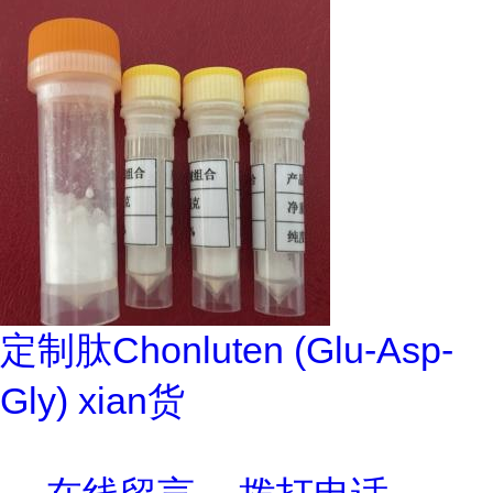
定制肽Chonluten (Glu-Asp-
Gly) xian货