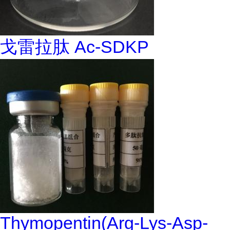
戈雷拉肽 Ac-SDKP
Thymopentin(Arg-Lys-Asp-