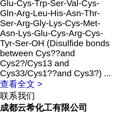
Glu-Cys-Trp-Ser-Val-Cys-
Gln-Arg-Leu-His-Asn-Thr-
Ser-Arg-Gly-Lys-Cys-Met-
Asn-Lys-Glu-Cys-Arg-Cys-
Tyr-Ser-OH (Disulfide bonds
between Cys??and
Cys2?/Cys13 and
Cys33/Cys1??and Cys3?)
...
查看全文 >
联系我们
成都云希化工有限公司