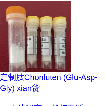
定制肽Chonluten (Glu-Asp-
Gly) xian货