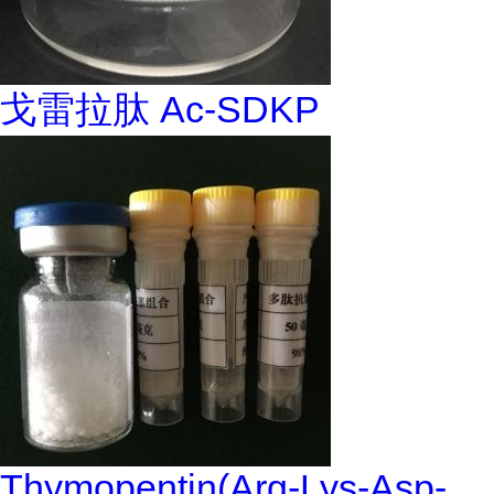
戈雷拉肽 Ac-SDKP
Thymopentin(Arg-Lys-Asp-