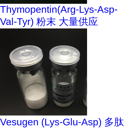
Thymopentin(Arg-Lys-Asp-
Val-Tyr) 粉末 大量供应
Vesugen (Lys-Glu-Asp) 多肽