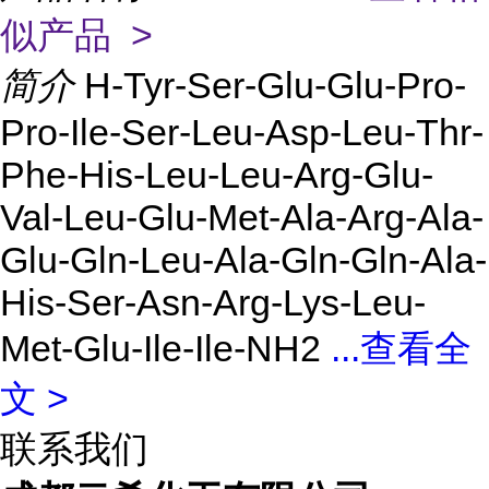
似产品 >
简介
H-Tyr-Ser-Glu-Glu-Pro-
Pro-Ile-Ser-Leu-Asp-Leu-Thr-
Phe-His-Leu-Leu-Arg-Glu-
Val-Leu-Glu-Met-Ala-Arg-Ala-
Glu-Gln-Leu-Ala-Gln-Gln-Ala-
His-Ser-Asn-Arg-Lys-Leu-
Met-Glu-Ile-Ile-NH2
...
查看全
文 >
联系我们