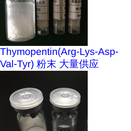
Thymopentin(Arg-Lys-Asp-
Val-Tyr) 粉末 大量供应