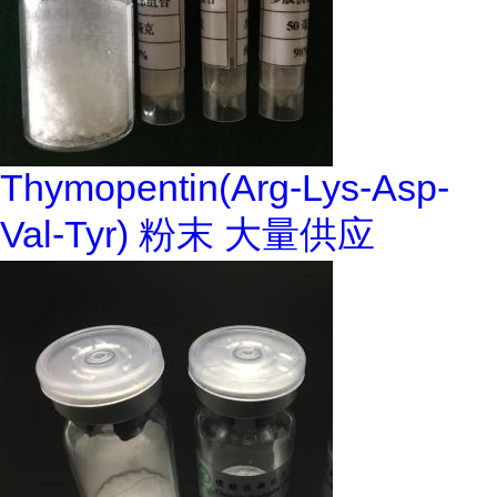
Thymopentin(Arg-Lys-Asp-
Val-Tyr) 粉末 大量供应