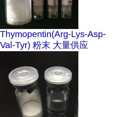
Thymopentin(Arg-Lys-Asp-
Val-Tyr) 粉末 大量供应