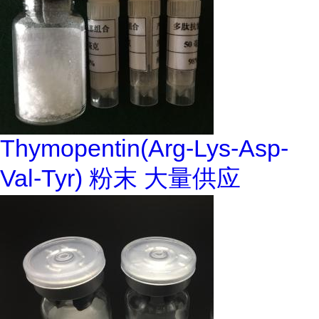
Thymopentin(Arg-Lys-Asp-
Val-Tyr) 粉末 大量供应