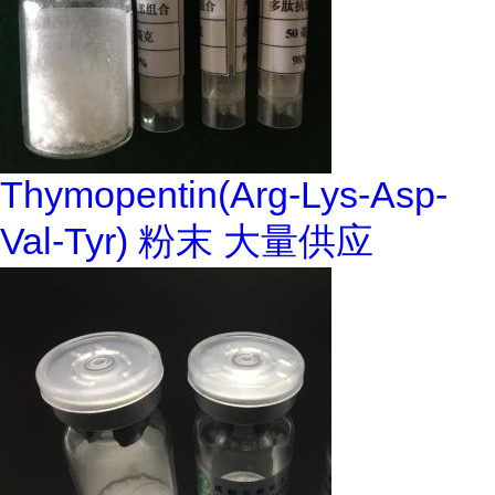
Thymopentin(Arg-Lys-Asp-
Val-Tyr) 粉末 大量供应