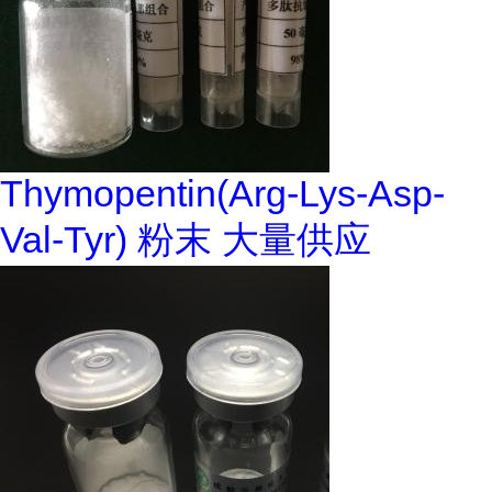
Thymopentin(Arg-Lys-Asp-
Val-Tyr) 粉末 大量供应