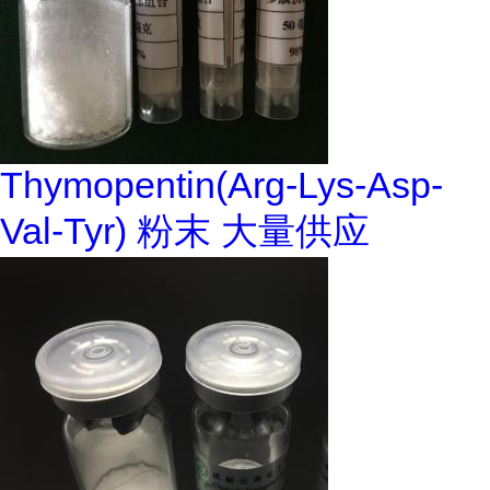
Thymopentin(Arg-Lys-Asp-
Val-Tyr) 粉末 大量供应