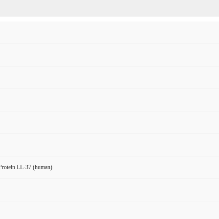
 Protein LL-37 (human)