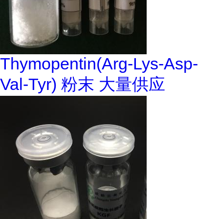
Thymopentin(Arg-Lys-Asp-
Val-Tyr) 粉末 大量供应