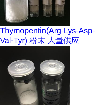
Thymopentin(Arg-Lys-Asp-
Val-Tyr) 粉末 大量供应