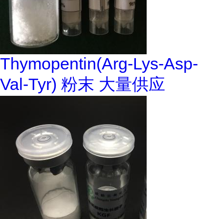
Thymopentin(Arg-Lys-Asp-
Val-Tyr) 粉末 大量供应