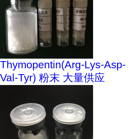
Thymopentin(Arg-Lys-Asp-
Val-Tyr) 粉末 大量供应