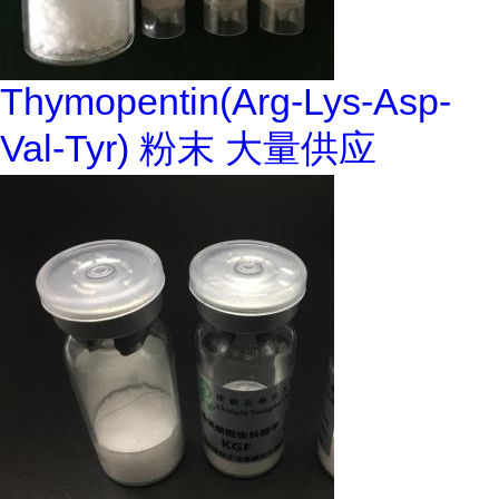
Thymopentin(Arg-Lys-Asp-
Val-Tyr) 粉末 大量供应