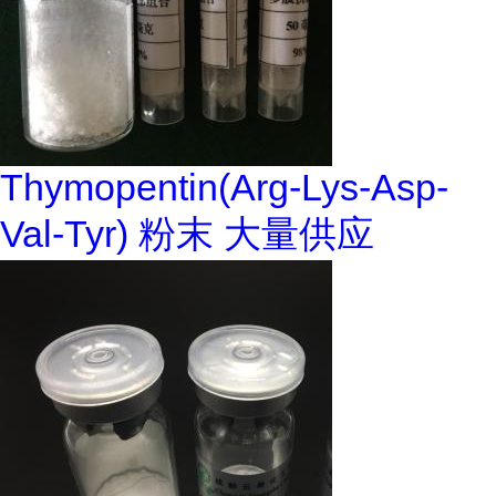
Thymopentin(Arg-Lys-Asp-
Val-Tyr) 粉末 大量供应