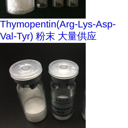
Thymopentin(Arg-Lys-Asp-
Val-Tyr) 粉末 大量供应