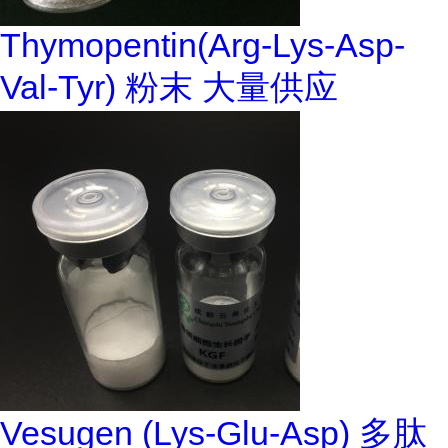
Thymopentin(Arg-Lys-Asp-
Val-Tyr) 粉末 大量供应
Vesugen (Lys-Glu-Asp) 多肽