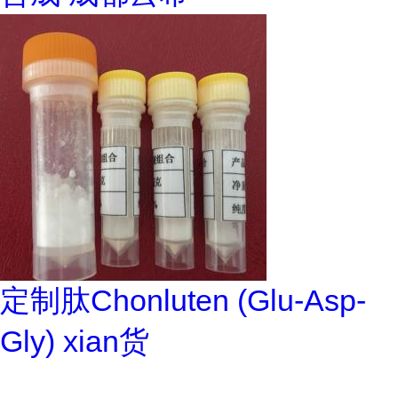
定制肽Chonluten (Glu-Asp-
Gly) xian货