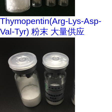
Thymopentin(Arg-Lys-Asp-
Val-Tyr) 粉末 大量供应