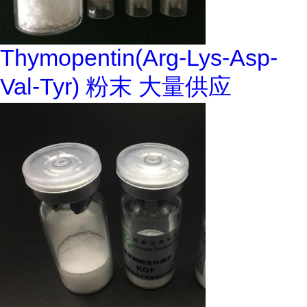
Thymopentin(Arg-Lys-Asp-
Val-Tyr) 粉末 大量供应