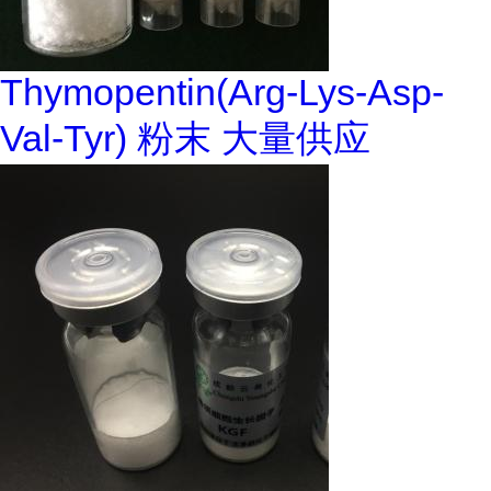
Thymopentin(Arg-Lys-Asp-
Val-Tyr) 粉末 大量供应