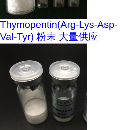
Thymopentin(Arg-Lys-Asp-
Val-Tyr) 粉末 大量供应