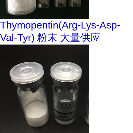
Thymopentin(Arg-Lys-Asp-
Val-Tyr) 粉末 大量供应