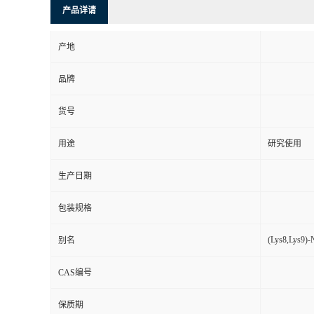
产品详请
产地
品牌
货号
用途
研究使用
生产日期
包装规格
(Lys8,Lys9)-N
别名
CAS编号
保质期