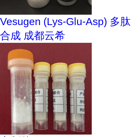
Vesugen (Lys-Glu-Asp) 多肽
合成 成都云希