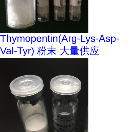
Thymopentin(Arg-Lys-Asp-
Val-Tyr) 粉末 大量供应