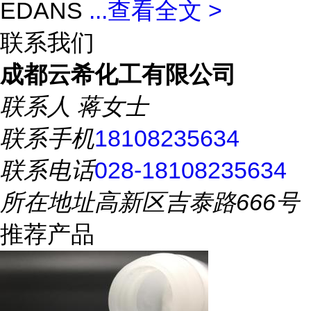
EDANS
...
查看全文 >
联系我们
成都云希化工有限公司
联系人
蒋女士
联系手机
18108235634
联系电话
028-18108235634
所在地址
高新区吉泰路666号
推荐产品