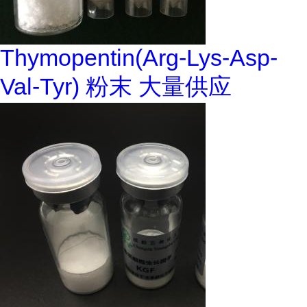
Thymopentin(Arg-Lys-Asp-
Val-Tyr) 粉末 大量供应