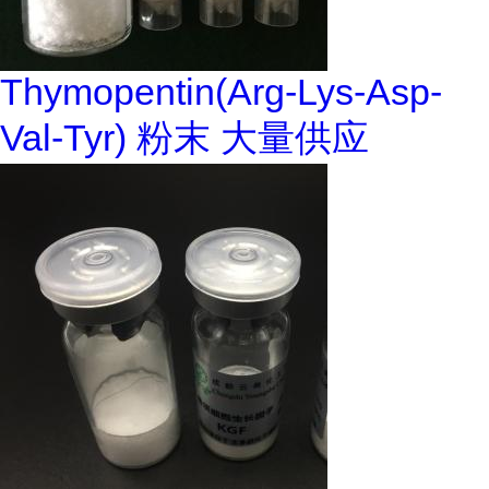
Thymopentin(Arg-Lys-Asp-
Val-Tyr) 粉末 大量供应