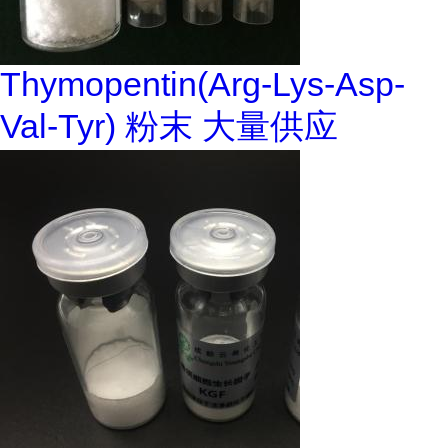
Thymopentin(Arg-Lys-Asp-
Val-Tyr) 粉末 大量供应