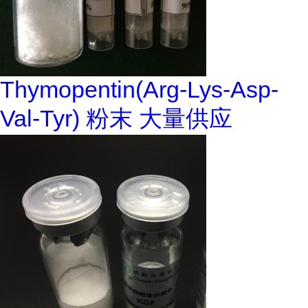
Thymopentin(Arg-Lys-Asp-
Val-Tyr) 粉末 大量供应