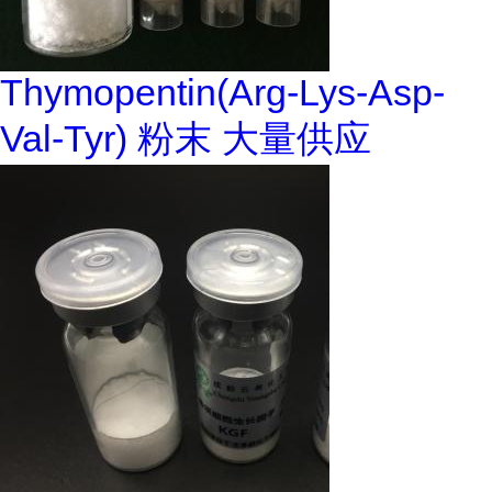
Thymopentin(Arg-Lys-Asp-
Val-Tyr) 粉末 大量供应