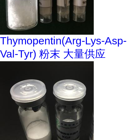
Thymopentin(Arg-Lys-Asp-
Val-Tyr) 粉末 大量供应