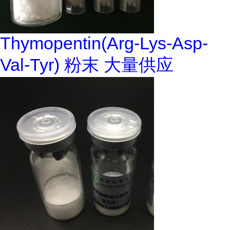
Thymopentin(Arg-Lys-Asp-
Val-Tyr) 粉末 大量供应