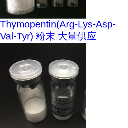
Thymopentin(Arg-Lys-Asp-
Val-Tyr) 粉末 大量供应