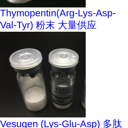
Thymopentin(Arg-Lys-Asp-
Val-Tyr) 粉末 大量供应
Vesugen (Lys-Glu-Asp) 多肽