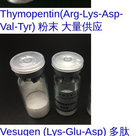
Thymopentin(Arg-Lys-Asp-
Val-Tyr) 粉末 大量供应
Vesugen (Lys-Glu-Asp) 多肽