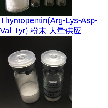
Thymopentin(Arg-Lys-Asp-
Val-Tyr) 粉末 大量供应