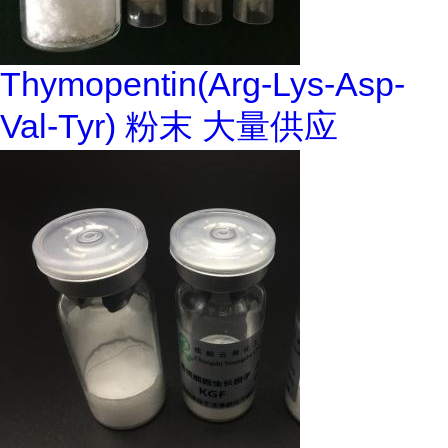
Thymopentin(Arg-Lys-Asp-
Val-Tyr) 粉末 大量供应