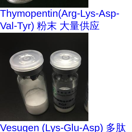
Thymopentin(Arg-Lys-Asp-
Val-Tyr) 粉末 大量供应
Vesugen (Lys-Glu-Asp) 多肽