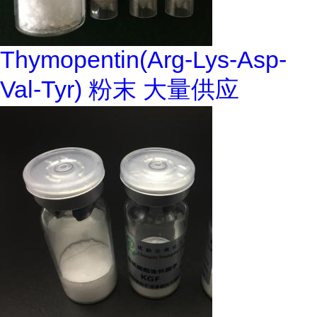
Thymopentin(Arg-Lys-Asp-
Val-Tyr) 粉末 大量供应