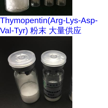
Thymopentin(Arg-Lys-Asp-
Val-Tyr) 粉末 大量供应