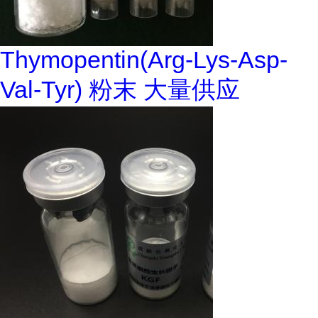
Thymopentin(Arg-Lys-Asp-
Val-Tyr) 粉末 大量供应