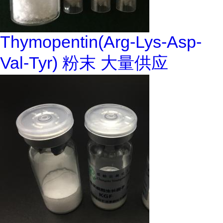
Thymopentin(Arg-Lys-Asp-
Val-Tyr) 粉末 大量供应